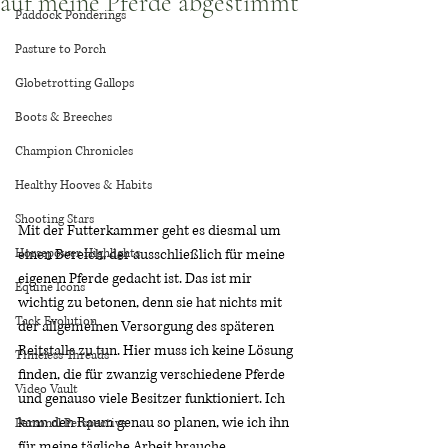
auf meine Pferde abgestimmt
Paddock Ponderings
Pasture to Porch
Globetrotting Gallops
Boots & Breeches
Champion Chronicles
Healthy Hooves & Habits
Shooting Stars
Mit der Futterkammer geht es diesmal um 
einen Bereich, der ausschließlich für meine 
Horsepower Highlights
eigenen Pferde gedacht ist. Das ist mir 
Equine Icons
wichtig zu betonen, denn sie hat nichts mit 
Tack Evolution
der allgemeinen Versorgung des späteren 
Reitstalls zu tun. Hier muss ich keine Lösung 
Timeless Threads
finden, die für zwanzig verschiedene Pferde 
Video Vault
und genauso viele Besitzer funktioniert. Ich 
kann den Raum genau so planen, wie ich ihn 
Personal Perspective
für meine tägliche Arbeit brauche.