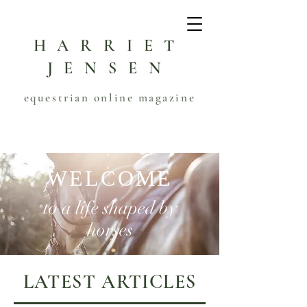
HARRIET
JENSEN
equestrian online magazine
WELCOME
to a life shaped by
horses
LATEST ARTICLES