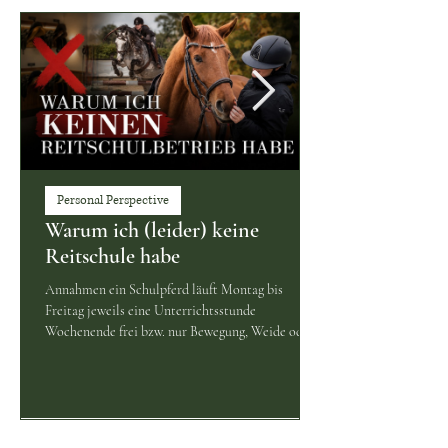
Personal Perspective
Warum ich (leider) keine
Reitschule habe
Annahmen ein Schulpferd läuft Montag bis
Freitag jeweils eine Unterrichtsstunde
Wochenende frei bzw. nur Bewegung, Weide oder
Bodenarbeit 22 abrechenbare Reitstunden pro
Monat Monatliche Kosten pro Pferd Kostenpunkt
Kosten/Monat Heu, Kraftfutter, Mineralfutter,
Wasser 170 € Schmied 35 € Impfungen,
Wurmkuren, Zahnbehandlung 30 €