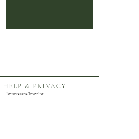
1
/
2
HELP & PRIVACY
Impressum/Imprint
Datenschutz/Privacy Policy
Contact
Disclaimer
ABOUT HARRIET
CHARLOTTE JENSEN