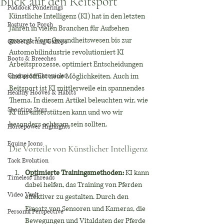
Blick auf den Reitsport
Paddock Ponderings
Künstliche Intelligenz (KI) hat in den letzten 
Pasture to Porch
Jahren in vielen Branchen für Aufsehen 
gesorgt. Vom Gesundheitswesen bis zur 
Globetrotting Gallops
Automobilindustrie revolutioniert KI 
Boots & Breeches
Arbeitsprozesse, optimiert Entscheidungen 
Champion Chronicles
und eröffnet neue Möglichkeiten. Auch im 
Reitsport ist KI mittlerweile ein spannendes 
Healthy Hooves & Habits
Thema. In diesem Artikel beleuchten wir, wie 
Shooting Stars
KI uns unterstützen kann und wo wir 
besonders achtsam sein sollten.
Horsepower Highlights
Equine Icons
Die Vorteile von Künstlicher Intelligenz
Tack Evolution
Optimierte Trainingsmethoden:
 KI kann 
Timeless Threads
dabei helfen, das Training von Pferden 
Video Vault
effektiver zu gestalten. Durch den 
Einsatz von Sensoren und Kameras, die 
Personal Perspective
Bewegungen und Vitaldaten der Pferde 