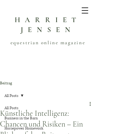
HARRIET
JENSEN
equestrian online magazine
Beitrag
All Posts
All Posts
Künstliche Intelligenz:
Business in the Barn
Chancen und Risiken – Ein
Horsepower Homework