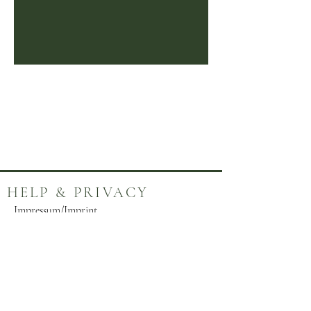
1
/
2
HELP & PRIVACY
Impressum/Imprint
Datenschutz/Privacy Policy
Contact
Disclaimer
ABOUT HARRIET
CHARLOTTE JENSEN