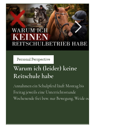
Personal Perspective
Warum ich (leider) keine
Reitschule habe
Annahmen ein Schulpferd läuft Montag bis
Freitag jeweils eine Unterrichtsstunde
Wochenende frei bzw. nur Bewegung, Weide oder
Bodenarbeit 22 abrechenbare Reitstunden pro
Monat Monatliche Kosten pro Pferd Kostenpunkt
Kosten/Monat Heu, Kraftfutter, Mineralfutter,
Wasser 170 € Schmied 35 € Impfungen,
Wurmkuren, Zahnbehandlung 30 €