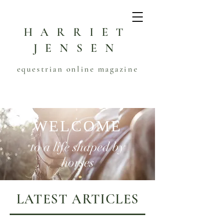
HARRIET
JENSEN
equestrian online magazine
WELCOME
to a life shaped by
horses
LATEST ARTICLES